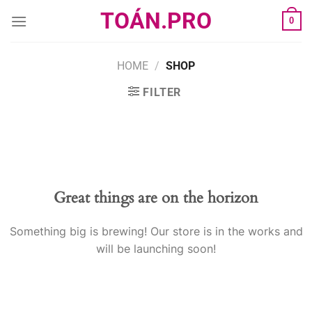
Skip
TOÁN.PRO
0
to
content
HOME
/
SHOP
FILTER
Great things are on the horizon
Something big is brewing! Our store is in the works and
will be launching soon!